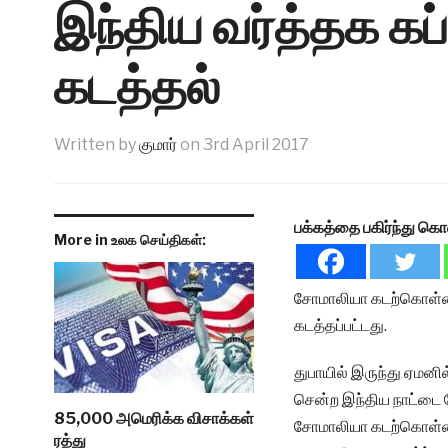
இந்திய வர்த்தக கப
கடத்தல்
Written by
குமார்
on
3rd April 2017
பக்கத்தை பகிர்ந்து கொ
More in உலக செய்திகள்:
சோமாலியா கடற்கொள்ளைய
கடத்தப்பட்டது.
துபாயில் இருந்து ஏமன
சென்ற இந்திய நாட்டை சே
85,000 அமெரிக்க விசாக்கள்
சோமாலியா கடற்கொள்ளைய
ரத்து