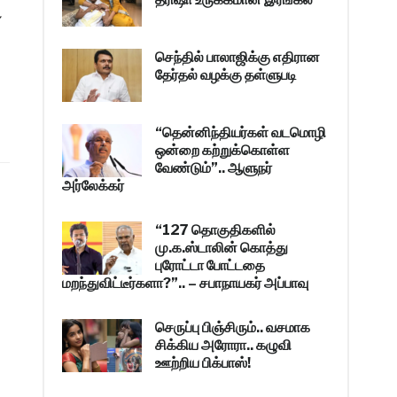
்
செந்தில் பாலாஜிக்கு எதிரான
தேர்தல் வழக்கு தள்ளுபடி
“தென்னிந்தியர்கள் வடமொழி
ஒன்றை கற்றுக்கொள்ள
வேண்டும்”.. ஆளுநர்
அர்லேக்கர்
“127 தொகுதிகளில்
மு.க.ஸ்டாலின் கொத்து
புரோட்டா போட்டதை
மறந்துவிட்டீர்களா?”.. – சபாநாயகர் அப்பாவு
செருப்பு பிஞ்சிரும்.. வசமாக
சிக்கிய அரோரா.. கழுவி
ஊற்றிய பிக்பாஸ்!