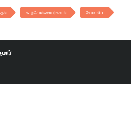
்தல்
கடற்கொள்ளையர்களால்
சோமாலியா
ுமார்