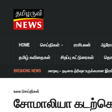
HOME
செய்திகள்
ராசிபலன்
ஆரோக்
தமிழ் கவிதைகள்
சிறப்பு கட்டுரைகள்
தொழ
BREAKING NEWS
எஸ். ஜானகி மறைவு – நடிகை த்ரிஷா உருக்கமான இரங்கல
உலக செய்திகள்
சோமாலியா கடற்க