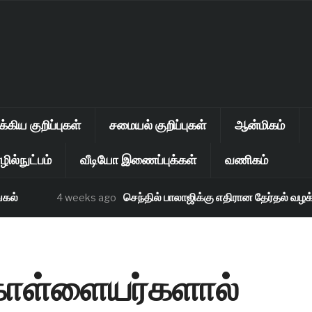
கிய குறிப்புகள்
சமையல் குறிப்புகள்
ஆன்மிகம்
ில்நுட்பம்
வீடியோ இணைப்புக்கள்
வணிகம்
்
செந்தில் பாலாஜிக்கு எதிரான தேர்தல் வழக்கு 
4 weeks ago
ொள்ளையர்களால்