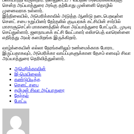
சென்ற அய்யாத்துரை அங்கு தற்போது முன்னனி தொழில்
முனைவராக உள்ளார்.
இந்நிலையில், அமெரிக்காவில் அடுத்த ஆண்டு நடைபெறவுள்ள
செனட் சபை உறுப்பினர் தேர்தலில் குடியரசுக் கட்சியின் சார்பில்
மாசாசூசெட்ஸ் மாகாணத்தில் சிவா அய்யாத்துரை போட்டியிட முடிவு
செய்துள்ளார். ஜனநாயகக் கட்சி வேட்பாளர் எலிசபெத் வாரென்னை
எதிர்த்து அவர் களமிறங்க இருக்கிறார்.
வாழ்க்கையின் எல்லா நேரங்களிலும் உண்மைக்காக போராட
இருப்பதாகவும், அமெரிக்கா வாய்ப்புகளுக்கான தேசம் எனவும் சிவா
அய்யாத்துரை தெரிவித்துள்ளார்.
அமெரிக்காவின்
இ-மெயிலைக்
கண்டுபிடித்த
செனட் சபை
தமிழன் சிவா அய்யாதுரை
தேர்தல்
போட்டி