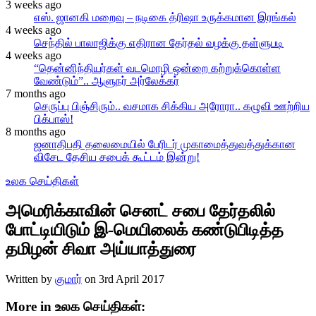
3 weeks ago
எஸ். ஜானகி மறைவு – நடிகை த்ரிஷா உருக்கமான இரங்கல்
4 weeks ago
செந்தில் பாலாஜிக்கு எதிரான தேர்தல் வழக்கு தள்ளுபடி
4 weeks ago
“தென்னிந்தியர்கள் வடமொழி ஒன்றை கற்றுக்கொள்ள
வேண்டும்”.. ஆளுநர் அர்லேக்கர்
7 months ago
செருப்பு பிஞ்சிரும்.. வசமாக சிக்கிய அரோரா.. கழுவி ஊற்றிய
பிக்பாஸ்!
8 months ago
ஜனாதிபதி தலைமையில் பேரிடர் முகாமைத்துவத்துக்கான
விசேட தேசிய சபைக் கூட்டம் இன்று!
உலக செய்திகள்
அமெரிக்காவின் செனட் சபை தேர்தலில்
போட்டியிடும் இ-மெயிலைக் கண்டுபிடித்த
தமிழன் சிவா அய்யாத்துரை
Written by
குமார்
on
3rd April 2017
More in உலக செய்திகள்: